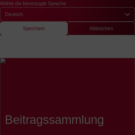
Wähle die bevorzugte Sprache
Schnellzugriff
Suche
Presse
EN
中文
DE
English
Chinese
Deut
Wähle die bevorzugte Sprache
Speichern
Abbrechen
Beitragssammlung