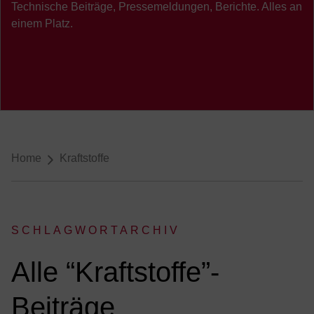
Technische Beiträge, Pressemeldungen, Berichte. Alles an
einem Platz.
Breadcrumb-Navigation
Home
Kraftstoffe
SCHLAGWORTARCHIV
:
Alle “Kraftstoffe”-
Beiträge