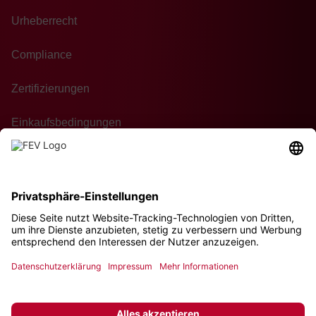
Urheberrecht
Compliance
Zertifizierungen
Einkaufsbedingungen
Kontakt
Nachhaltigkeit
© 2026 FEV Group GmbH