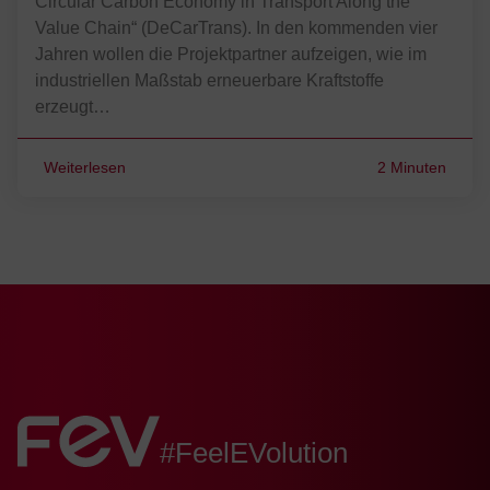
Circular Carbon Economy in Transport Along the
Value Chain“ (DeCarTrans). In den kommenden vier
Jahren wollen die Projektpartner aufzeigen, wie im
industriellen Maßstab erneuerbare Kraftstoffe
erzeugt…
Weiterlesen
2 Minuten
FEV:
#FeelEVolution