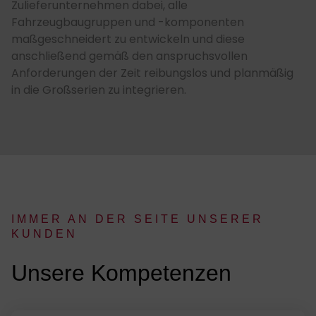
Zulieferunternehmen dabei, alle
Fahrzeugbaugruppen und -komponenten
maßgeschneidert zu entwickeln und diese
anschließend gemäß den anspruchsvollen
Anforderungen der Zeit reibungslos und planmäßig
in die Großserien zu integrieren.
IM­MER AN DER SEI­TE UN­SE­RER
KUN­DEN
:
Un­se­re Kom­pe­ten­zen