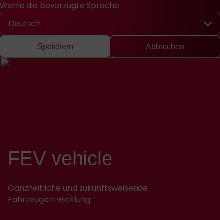
Wähle die bevorzugte Sprache
Schnellzugriff
Suche
Presse
EN
中文
DE
English
Chinese
Deu
Wähle die bevorzugte Sprache
Speichern
Abbrechen
FEV vehicle
Ganzheitliche und zukunftsweisende
Fahrzeugentwicklung