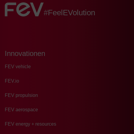
FEV:
#FeelEVolution
Innovationen
FEV vehicle
FEV.io
FEV propulsion
FEV aerospace
FEV energy + resources