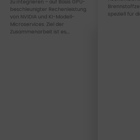
zu integrieren – auf Basis GPU-
Brennstoffzell
beschleunigter Rechenleistung
speziell für d
von NVIDIA und KI-Modell-
Microservices. Ziel der
Zusammenarbeit ist es,…
FEV kooperiert mit Microsoft bei
effizienten KI-Modellen für
FEV entwickelt 