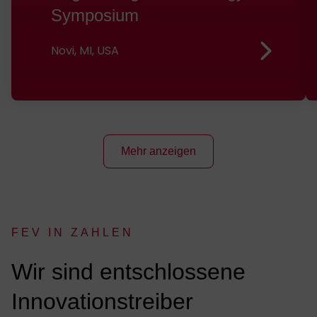
Symposium
Novi, MI, USA
Mehr anzeigen
FEV IN ZAHLEN
:
Wir sind ent­­­­schlossene
Innovations­treiber