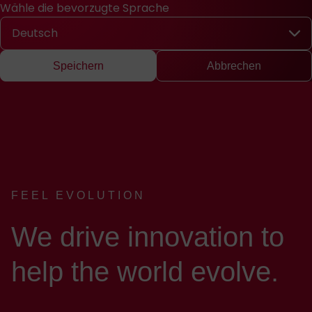
Wähle die bevorzugte Sprache
Schnellzugriff
Suche
Presse
EN
中文
DE
English
Chinese
Deu
Wähle die bevorzugte Sprache
Speichern
Abbrechen
FEEL EVOLUTION
:
We drive innovation to
help the world evolve.