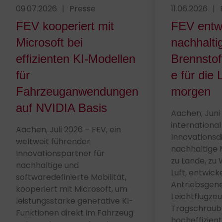
Veröffentlicht am 09.07.2026
09.07.2026
|
Presse
Veröffentlich
11.06.2026
|
FEV kooperiert mit
FEV entwi
Microsoft bei
nachhalti
effizienten KI-Modellen
Brennstof
für
e für die 
Fahrzeuganwendungen
morgen
auf NVIDIA Basis
Aachen, Juni 
internationa
Aachen, Juli 2026 – FEV, ein
Innovationsdi
weltweit führender
nachhaltige 
Innovationspartner für
zu Lande, zu 
nachhaltige und
Luft, entwick
softwaredefinierte Mobilität,
Antriebsgene
kooperiert mit Microsoft, um
Leichtflugze
leistungsstarke generative KI-
Tragschraube
Funktionen direkt im Fahrzeug
hocheffizien