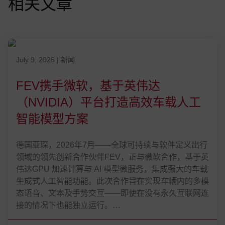
相关文章
发表在 July 9, 2026
July 9, 2026
|
新闻
FEV携手微软，基于英伟达
（NVIDIA）平台打造高效车载人工
智能模型方案
德国亚琛，2026年7月——全球可持续与软件定义出行
领域的领先创新合作伙伴FEV，正与微软合作，基于英
伟达GPU 加速计算与 AI 模型微服务，集成强大的车载
生成式人工智能功能。此次合作旨在实现车辆内的多模
态语音、文本及手势交互——即使在没有永久互联网连
接的情况下也能独立运行。…