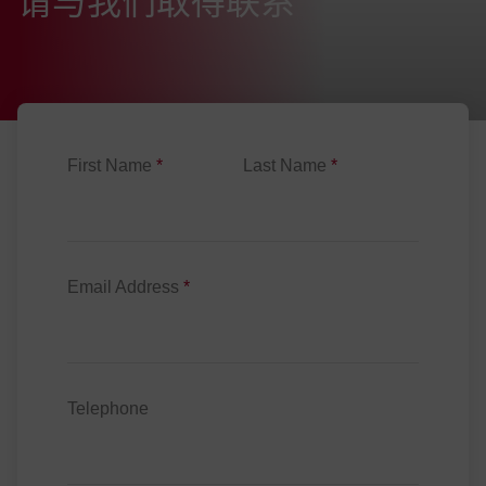
:
请与我们取得联系
First Name
*
Last Name
*
Email Address
*
Telephone