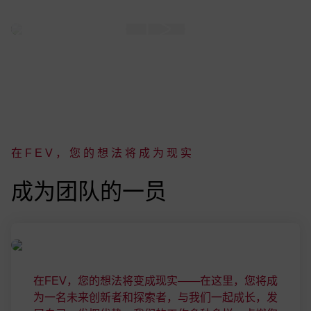
要播放 Vimeo 内容，您必须在设置中允许该服务。
编辑设置
在FEV，您的想法将成为现实
:
成为团队的一员
在FEV，您的想法将变成现实——在这里，您将成
为一名未来创新者和探索者，与我们一起成长，发