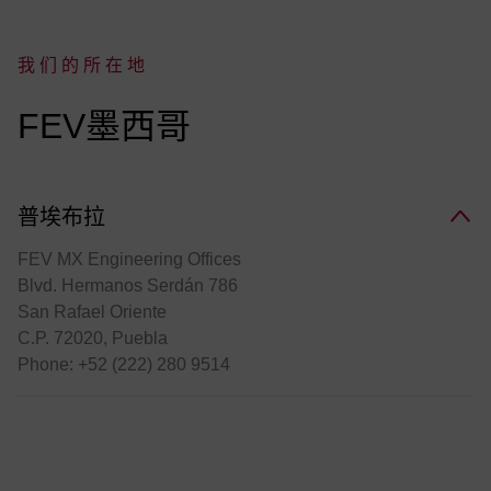
我们的所在地
:
FEV墨西哥
普埃布拉
FEV MX Engineering Offices
Blvd. Hermanos Serdán 786
San Rafael Oriente
C.P. 72020, Puebla
Phone: +52 (
222) 280 9514