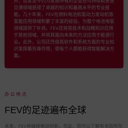
外，这家至今仍为家族所有的企业在可持续和安全
交通领域获得了卓越的知识和最高水平的专业技
能。几十年来，FEV在燃料电池和氢动力发动机等
氢能应用领域积累了丰富的经验，为整个电池电驱
领域提供了补充。FEV还将其技术和战略知识应用
于其他领域，并将其面向未来的方法应用于能源行
业。此外，公司还凭借其软件和系统方面的专业知
识发挥着先锋作用，使每个人都能获得智能解决方
案。
办公地点
:
FEV的足迹遍布全球
未来，FEV将继续推动创新。在此，您可以了解有关您所在