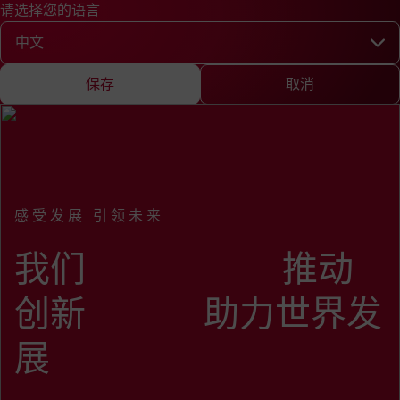
请选择您的语言
快速查询
查询
新闻
EN
DE
中文
English
Deutsch
Chine
请选择您的语言
保存
取消
FEV Headquarter
感受发展 引领未来
:
我们 推动
创新 助力世界发
展