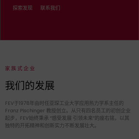
探索发现
联系我们
家族式企业
:
我们的发展
FEV于1978年由时任亚琛工业大学应用热力学系主任的
Franz Pischinger 教授创立。从只有四名员工的初创企业
起步，FEV始终秉承 “感受发展 引领未来”的座右铭，以其
独特的开拓精神和创新实力不断发展壮大。