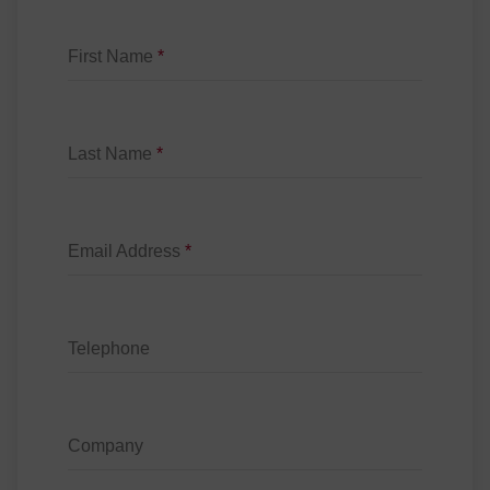
First Name
*
Last Name
*
Email Address
*
Telephone
Company