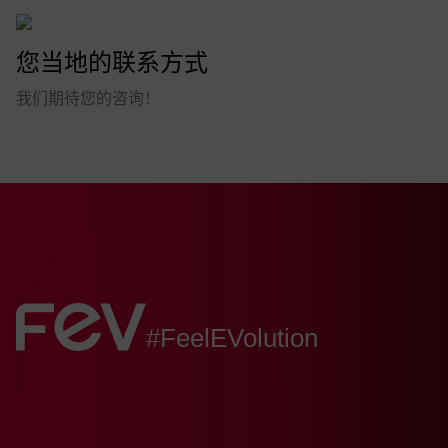
c
y
您当地的联系方式
C
o
我们期待您的咨询！
n
s
e
n
t
*
FEV:
#FeelEVolution