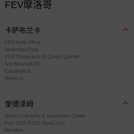
FEV摩洛哥
卡萨布兰卡
FEV North Africa
Nearshore Park
1100 Boulevards Al Quods Quartier
Sidi Maarouf 201
Casablanca
Morocco
奎德泽姆
Morocco Mobility & Automotive Centre
Parc OCP, R312, Oued Zem
Morokko