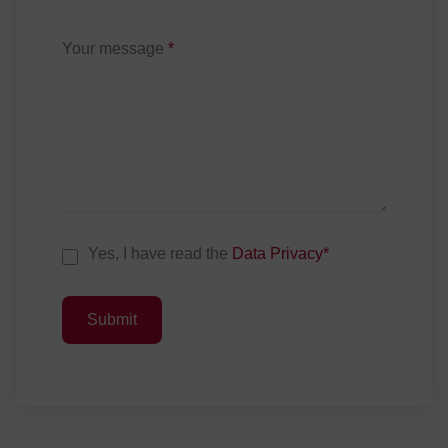
Your message
*
D
Yes, I have read the
Data Privacy
*
a
t
Submit
a
P
r
i
v
a