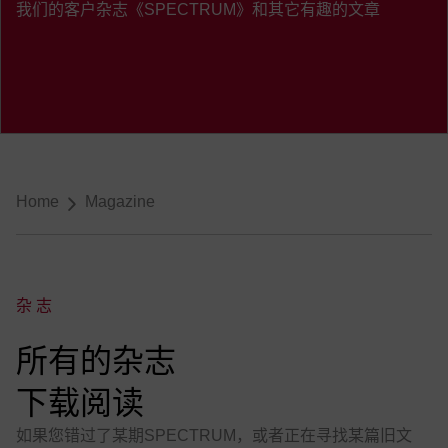
我们的客户杂志《SPECTRUM》和其它有趣的文章
导航
Home
Magazine
杂志
:
所有的杂志
下载阅读
如果您错过了某期SPECTRUM，或者正在寻找某篇旧文