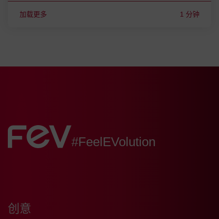
加载更多
1 分钟
FEV:
#FeelEVolution
创意