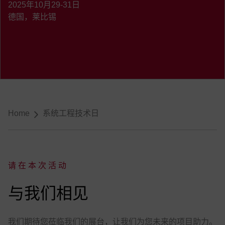
2025年10月29-31日
德国，莱比锡
导航
Home
系统工程技术日
请在本次活动
:
与我们相见
我们期待您莅临我们的展台，让我们为您未来的项目助力。