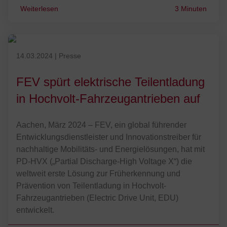
Weiterlesen
3 Minuten
Veröffentlicht am 14.03.2024
14.03.2024
|
Presse
FEV spürt elektrische Teilentladung
in Hochvolt-Fahrzeugantrieben auf
Aachen, März 2024 – FEV, ein global führender
Entwicklungsdienstleister und Innovationstreiber für
nachhaltige Mobilitäts- und Energielösungen, hat mit
PD-HVX („Partial Discharge-High Voltage X“) die
weltweit erste Lösung zur Früherkennung und
Prävention von Teilentladung in Hochvolt-
Fahrzeugantrieben (Electric Drive Unit, EDU)
entwickelt.