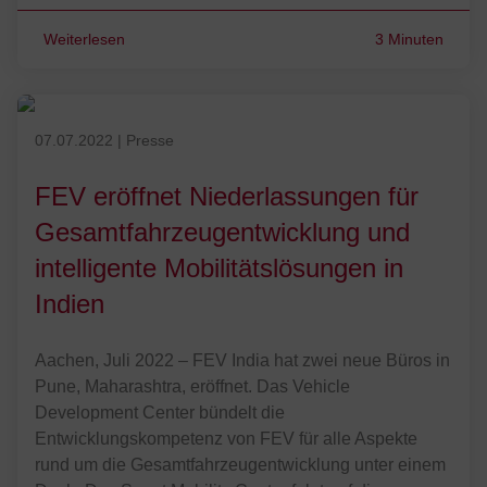
Weiterlesen
3 Minuten
FEV eröffnet in Pune, Indien, u. a. eine Niederlassung für Gesamtf
Veröffentlicht am 07.07.2022
07.07.2022
|
Presse
FEV eröffnet Niederlassungen für
Gesamtfahrzeugentwicklung und
intelligente Mobilitätslösungen in
Indien
Aachen, Juli 2022 – FEV India hat zwei neue Büros in
Pune, Maharashtra, eröffnet. Das Vehicle
Development Center bündelt die
Entwicklungskompetenz von FEV für alle Aspekte
rund um die Gesamtfahrzeugentwicklung unter einem