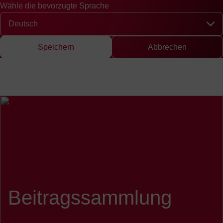
Wähle die bevorzugte Sprache
Schnellzugriff
Suche
Presse
EN
中文
DE
English
Chinese
Deut
Wähle die bevorzugte Sprache
Speichern
Abbrechen
Beitragssammlung