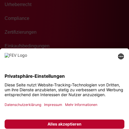
Urheberrecht
Compliance
Zertifizierungen
Einkaufsbedingungen
Kontakt
Nachhaltigkeit
© 2026 FEV Group GmbH