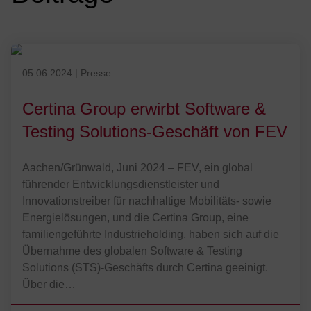
FEV und die Certina Group haben sich auf die Übernahme des global
Veröffentlicht am 05.06.2024
05.06.2024
|
Presse
Certina Group erwirbt Software &
Testing Solutions-Geschäft von FEV
Aachen/Grünwald, Juni 2024 – FEV, ein global
führender Entwicklungsdienstleister und
Innovationstreiber für nachhaltige Mobilitäts- sowie
Energielösungen, und die Certina Group, eine
familiengeführte Industrieholding, haben sich auf die
Übernahme des globalen Software & Testing
Solutions (STS)-Geschäfts durch Certina geeinigt.
Über die…