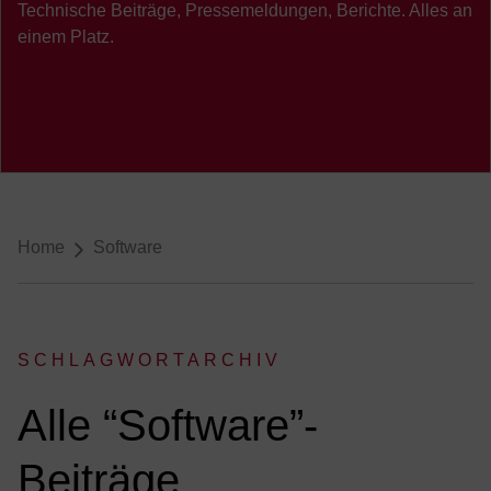
Technische Beiträge, Pressemeldungen, Berichte. Alles an
einem Platz.
Breadcrumb-Navigation
Home
Software
SCHLAGWORTARCHIV
:
Alle “Software”-
Beiträge