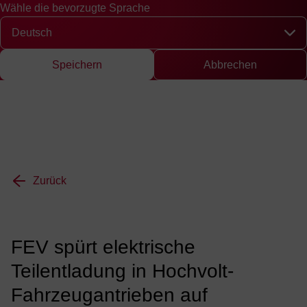
Wähle die bevorzugte Sprache
Schnellzugriff
Suche
Presse
EN
中文
DE
English
Chinese
Deut
Wähle die bevorzugte Sprache
Speichern
Abbrechen
Zurück
FEV spürt elektrische
Teilentladung in Hochvolt-
Fahrzeugantrieben auf