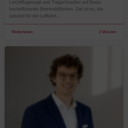
Leichtflugzeuge und Tragschrauber auf Basis
hocheffizienter Brennstoffzellen. Ziel ist es, die
speziell für die Luftfahrt…
Weiterlesen
3 Minuten