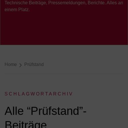
Technische Beiträge, Pressemeldungen, Berichte. Alles an
einem Platz.
Breadcrumb-Navigation
Home
Prüfstand
SCHLAGWORTARCHIV
:
Alle “Prüfstand”-
Beiträge