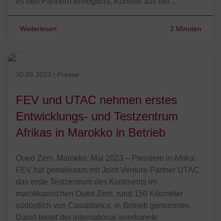
es den Partnern ermöglicht, Kunden aus der…
Weiterlesen
2 Minuten
Quelle/ Source UTAC
Veröffentlicht am 30.05.2023
30.05.2023
|
Presse
FEV und UTAC nehmen erstes
Entwicklungs- und Testzentrum
Afrikas in Marokko in Betrieb
Oued Zem, Marokko, Mai 2023 – Premiere in Afrika:
FEV hat gemeinsam mit Joint Venture-Partner UTAC
das erste Testzentrum des Kontinents im
marokkanischen Oued Zem, rund 150 Kilometer
südöstlich von Casablanca, in Betrieb genommen.
Damit bietet der international anerkannte