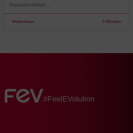
Innovationsführer…
Weiterlesen
3 Minuten
FEV:
#FeelEVolution