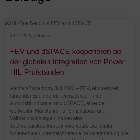
FEV und dSPACE bieten Kunden aus der Automobilindustrie maßgesch
Veröffentlicht am 20.07.2023
20.07.2023
|
Presse
FEV und dSPACE koope­rieren bei
der globalen Integration von Power
HIL-Prüfständen
Aachen/Paderborn, Juli 2023 – FEV, ein weltweit
führender Engineering-Dienstleister in der
Automobilindustrie, und dSPACE, einer der
weltweiten Marktführer für Simulations- und
Validationslösungen, haben eine
Technologiekooperation vereinbart. Die beiden
Unternehmen unterzeichneten eine Vereinbarung, die