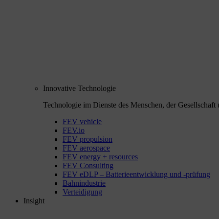
Innovative Technologie
Technologie im Dienste des Menschen, der Gesellschaft 
FEV vehicle
FEV.io
FEV propulsion
FEV aerospace
FEV energy + resources
FEV Consulting
FEV eDLP – Batterieentwicklung und -prüfung
Bahnindustrie
Verteidigung
Insight