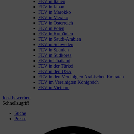
FEV in Italien
FEV in Japan
FEV in Marokko
FEV in Mexiko
FEV in Österreich
FEV in Polen
FEV in Rumänien
FEV in Saudi-Arabien
FEV in Schweden
FEV in Spanien
FEV in Südkorea
FEV in Thailand
FEV in der Türkei
FEV in den USA
FEV in den Vereinigten Arabischen Emiraten
FEV im Vereinigten Königreich
FEV in Vietnam
Jetzt bewerben
Schnellzugriff
Suche
Presse