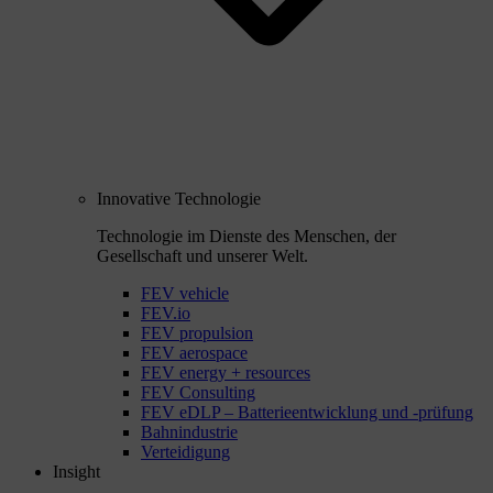
Innovative Technologie
Technologie im Dienste des Menschen, der
Gesellschaft und unserer Welt.
FEV vehicle
FEV.io
FEV propulsion
FEV aerospace
FEV energy + resources
FEV Consulting
FEV eDLP – Batterieentwicklung und -prüfung
Bahnindustrie
Verteidigung
Insight