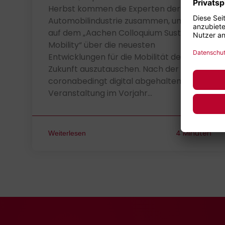
Herbst kommen die Experten der
Automobilindustrie zusammen, um sich
auf dem „Aachen Colloquium Sustainable
Mobility“ über die neuesten
Entwicklungen für die Mobilität der
Zukunft auszutauschen. Nach der
coronabedingt digital abgehaltenen
Veranstaltung im Vorjahr…
4 Minuten
Weiterlesen