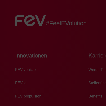
FEV:
#FeelEVolution
Innovationen
Karrie
FEV vehicle
Wer­de Tei
FEV.io
Stellenübe
FEV propulsion
Benefits