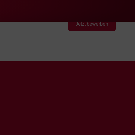
Schnellzugriff
Suche
Presse
EN
中文
DE
English
Chinese
Deutsch
FEV Group
Kontakt
Jetzt bewerben
FEV in den USA
-
FEV in den Vereinigten
Arabischen Emiraten
FEV im Vereinigten Königreich
FEV in Vietnam