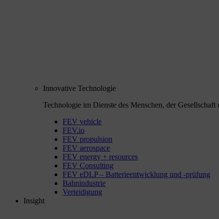
Innovative Technologie
Technologie im Dienste des Menschen, der Gesellschaft 
FEV vehicle
FEV.io
FEV propulsion
FEV aerospace
FEV energy + resources
FEV Consulting
FEV eDLP – Batterieentwicklung und -prüfung
Bahnindustrie
Verteidigung
Insight