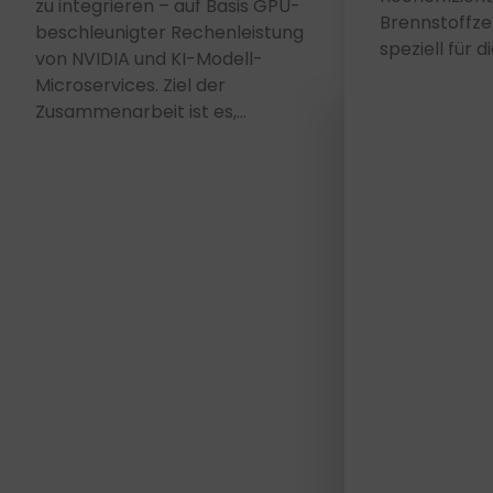
zu integrieren – auf Basis GPU-
Brennstoffzell
beschleunigter Rechenleistung
speziell für d
von NVIDIA und KI-Modell-
Microservices. Ziel der
Zusammenarbeit ist es,…
FEV kooperiert mit Microsoft bei
effizienten KI-Modellen für
FEV entwickelt 