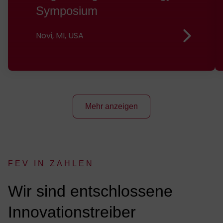
Symposium
Novi, MI, USA
Mehr anzeigen
FEV IN ZAHLEN
:
Wir sind ent­­­­schlossene
Innovations­treiber