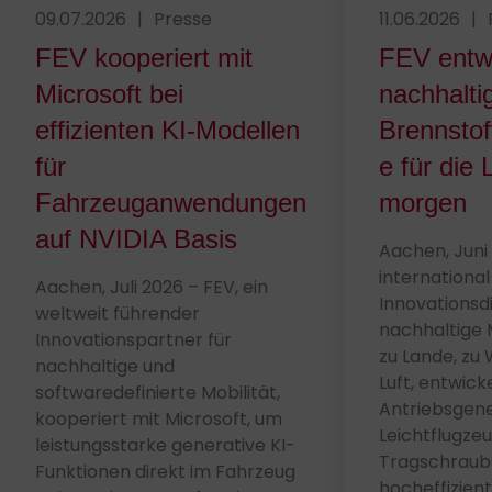
Veröffentlicht am 09.07.2026
09.07.2026
|
Presse
Veröffentlich
11.06.2026
|
FEV kooperiert mit
FEV entwi
Microsoft bei
nachhalti
effizienten KI-Modellen
Brennstof
für
e für die 
Fahrzeuganwendungen
morgen
auf NVIDIA Basis
Aachen, Juni 
internationa
Aachen, Juli 2026 – FEV, ein
Innovationsdi
weltweit führender
nachhaltige 
Innovationspartner für
zu Lande, zu 
nachhaltige und
Luft, entwick
softwaredefinierte Mobilität,
Antriebsgene
kooperiert mit Microsoft, um
Leichtflugze
leistungsstarke generative KI-
Tragschraube
Funktionen direkt im Fahrzeug
hocheffizien