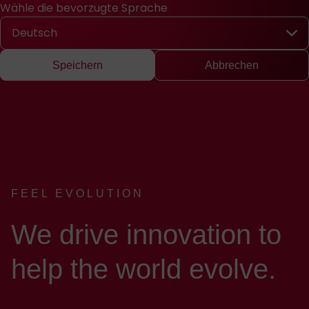
Wähle die bevorzugte Sprache
Schnellzugriff
Suche
Presse
EN
中文
DE
English
Chinese
Deu
Wähle die bevorzugte Sprache
Speichern
Abbrechen
FEEL EVOLUTION
:
We drive innovation to
help the world evolve.