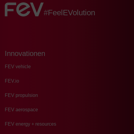
FEV:
#FeelEVolution
Innovationen
FEV vehicle
FEV.io
FEV propulsion
FEV aerospace
FEV energy + resources